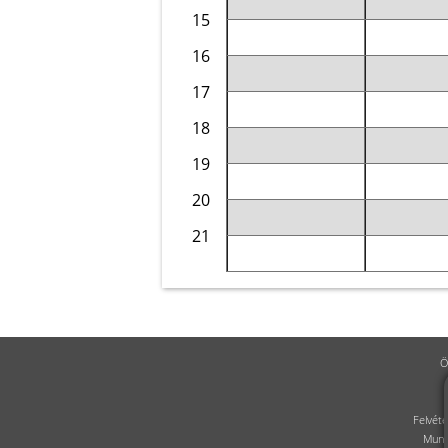
15
16
17
18
19
20
21
Ö
Felvéte
Munk