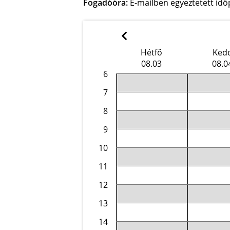
Fogadóóra:
E-mailben egyeztetett idő
Hétfő
Ked
08.03
08.0
6
7
8
9
10
11
12
13
14