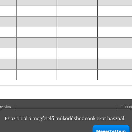
tletláda
1111 B
Oktatás
D épül
Ez az oldal a megfelelő működéshez cookiekat használ.
Hírek
Telefon
lizőknek
E-mail
atársak