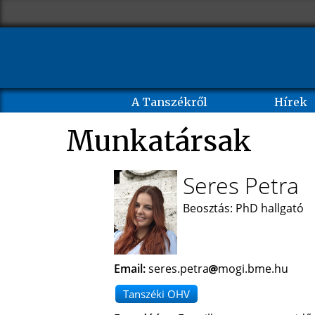
A Tanszékről
Hírek
Munkatársak
Seres Petra
Beosztás: PhD hallgató
Email:
seres.petra
mogi.bme.hu
Tanszéki OHV