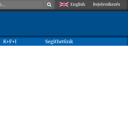
English
Bejelentkezés
K+F+I
Segíthetünk