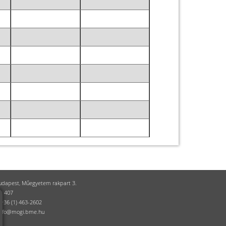
udapest, Műegyetem rakpart 3.
et 407
:+36 (1) 463-2602
:info@mogi.bme.hu