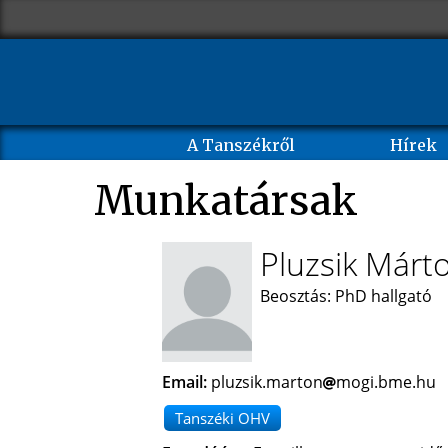
A Tanszékről
Hírek
Munkatársak
Pluzsik Márt
Beosztás: PhD hallgató
Email:
pluzsik.marton
mogi.bme.hu
Tanszéki OHV