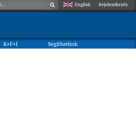
English
Bejelentkezés
K+F+I
Segíthetünk