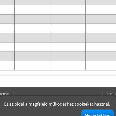
tletláda
1111 B
Oktatás
D épül
Ez az oldal a megfelelő működéshez cookiekat használ.
Hírek
Telefon
lizőknek
E-mail
atársak