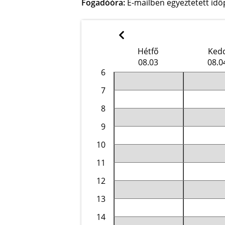
Fogadóóra:
E-mailben egyeztetett idő
Hétfő
Ked
08.03
08.0
6
7
8
9
10
11
12
13
14