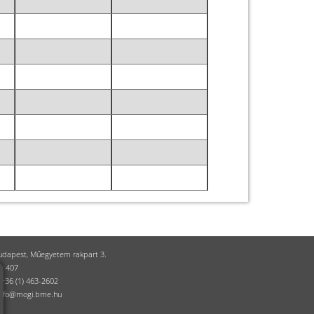
udapest, Műegyetem rakpart 3.
et 407
:+36 (1) 463-2602
:info@mogi.bme.hu