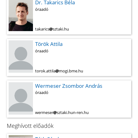
Dr. Takarics Béla
óraadó
takarics
sztaki.hu
Török Attila
óraadó
torok.attila
mogi.bme.hu
Wermeser Zsombor András
óraadó
wermeser
sztaki.hun-ren.hu
Meghívott előadók