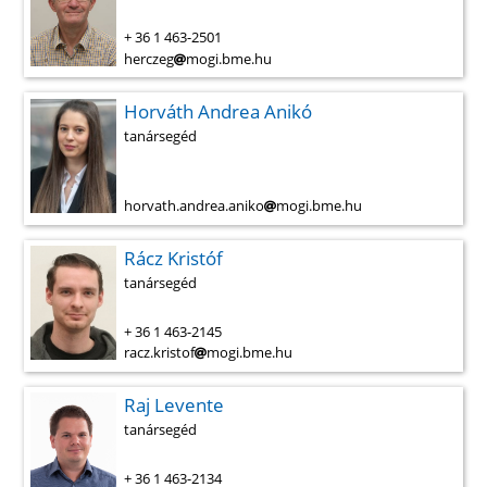
+ 36 1 463-2501
herczeg
mogi.bme.hu
Horváth Andrea Anikó
tanársegéd
horvath.andrea.aniko
mogi.bme.hu
Rácz Kristóf
tanársegéd
+ 36 1 463-2145
racz.kristof
mogi.bme.hu
Raj Levente
tanársegéd
+ 36 1 463-2134