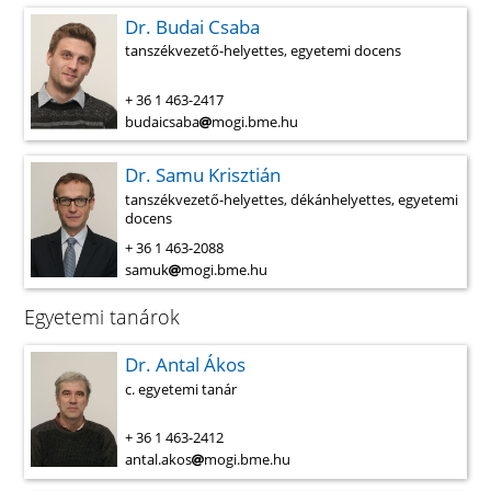
Dr. Budai Csaba
tanszékvezető-helyettes, egyetemi docens
+ 36 1 463-2417
budaicsaba
mogi.bme.hu
Dr. Samu Krisztián
tanszékvezető-helyettes, dékánhelyettes, egyetemi
docens
+ 36 1 463-2088
samuk
mogi.bme.hu
Egyetemi tanárok
Dr. Antal Ákos
c. egyetemi tanár
+ 36 1 463-2412
antal.akos
mogi.bme.hu