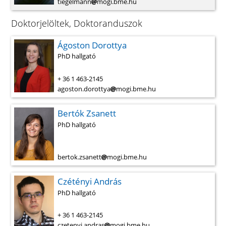
tiegelmann
mogi.bme.hu
Doktorjelöltek, Doktoranduszok
Ágoston Dorottya
PhD hallgató
+ 36 1 463-2145
agoston.dorottya
mogi.bme.hu
Bertók Zsanett
PhD hallgató
bertok.zsanett
mogi.bme.hu
Czétényi András
PhD hallgató
+ 36 1 463-2145
czetenyi.andras
mogi.bme.hu