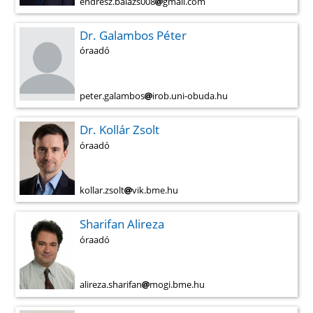
endresz.balazs008
gmail.com
Dr. Galambos Péter
óraadó
peter.galambos
irob.uni-obuda.hu
Dr. Kollár Zsolt
óraadó
kollar.zsolt
vik.bme.hu
Sharifan Alireza
óraadó
alireza.sharifan
mogi.bme.hu