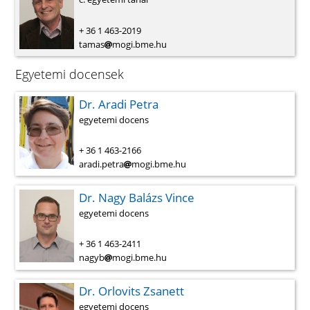
+ 36 1 463-2019
tamas
mogi.bme.hu
Egyetemi docensek
Dr. Aradi Petra
egyetemi docens
+ 36 1 463-2166
aradi.petra
mogi.bme.hu
Dr. Nagy Balázs Vince
egyetemi docens
+ 36 1 463-2411
nagyb
mogi.bme.hu
Dr. Orlovits Zsanett
egyetemi docens