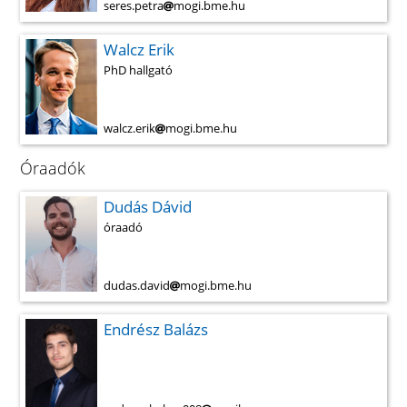
seres.petra
mogi.bme.hu
Walcz Erik
PhD hallgató
walcz.erik
mogi.bme.hu
Óraadók
Dudás Dávid
óraadó
dudas.david
mogi.bme.hu
Endrész Balázs