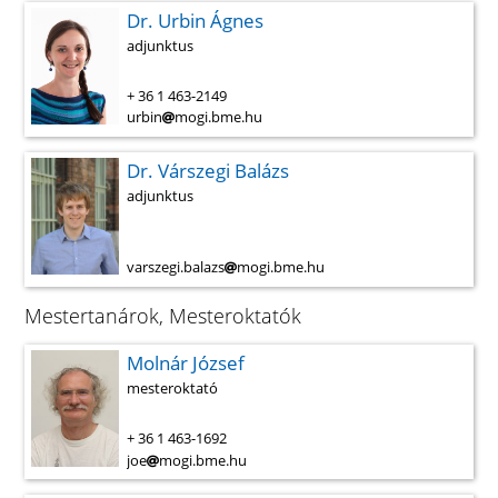
Dr. Urbin Ágnes
adjunktus
+ 36 1 463-2149
urbin
mogi.bme.hu
Dr. Várszegi Balázs
adjunktus
varszegi.balazs
mogi.bme.hu
Mestertanárok, Mesteroktatók
Molnár József
mesteroktató
+ 36 1 463-1692
joe
mogi.bme.hu