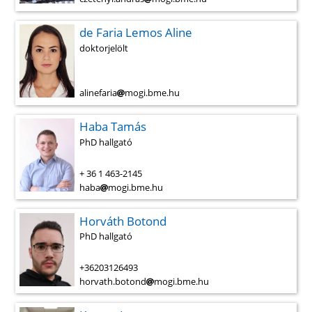
de Faria Lemos Aline
doktorjelölt
alinefaria
mogi.bme.hu
Haba Tamás
PhD hallgató
+ 36 1 463-2145
haba
mogi.bme.hu
Horváth Botond
PhD hallgató
+36203126493
horvath.botond
mogi.bme.hu