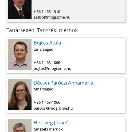
+ 36 1 463-1910
szabo
mogi.bme.hu
Tanársegéd, Tanszéki mérnök
Bojtos Attila
tanársegéd
+ 36 1 463-1066
bojtos
mogi.bme.hu
Décsei-Paróczi Annamária
tanársegéd
+ 36 1 463-1066
paroczi
mogi.bme.hu
Herczeg József
tanszéki mérnök