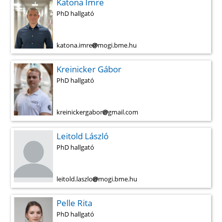
Katona Imre
PhD hallgató
katona.imre
mogi.bme.hu
Kreinicker Gábor
PhD hallgató
kreinickergabor
gmail.com
Leitold László
PhD hallgató
leitold.laszlo
mogi.bme.hu
Pelle Rita
PhD hallgató