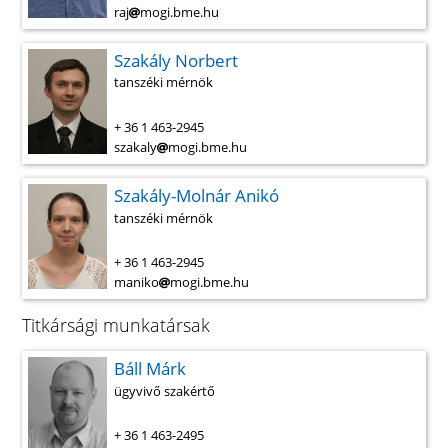
raj
mogi.bme.hu
Szakály Norbert
tanszéki mérnök
+ 36 1 463-2945
szakaly
mogi.bme.hu
Szakály-Molnár Anikó
tanszéki mérnök
+ 36 1 463-2945
maniko
mogi.bme.hu
Titkársági munkatársak
Báll Márk
ügyvivő szakértő
+ 36 1 463-2495