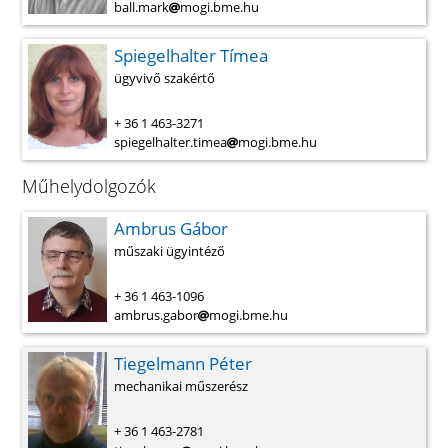
ball.mark
mogi.bme.hu
Spiegelhalter Tímea
ügyvivő szakértő
+ 36 1 463-3271
spiegelhalter.timea
mogi.bme.hu
Műhelydolgozók
Ambrus Gábor
műszaki ügyintéző
+ 36 1 463-1096
ambrus.gabor
mogi.bme.hu
Tiegelmann Péter
mechanikai műszerész
+ 36 1 463-2781