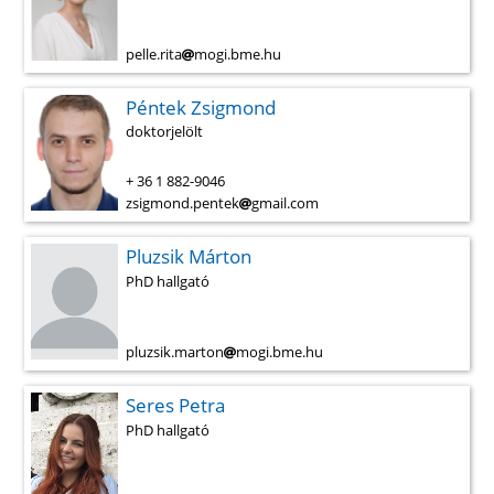
pelle.rita
mogi.bme.hu
Péntek Zsigmond
doktorjelölt
+ 36 1 882-9046
zsigmond.pentek
gmail.com
Pluzsik Márton
PhD hallgató
pluzsik.marton
mogi.bme.hu
Seres Petra
PhD hallgató