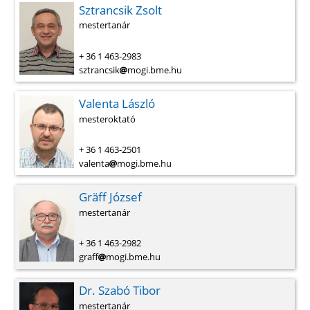
Sztrancsik Zsolt
mestertanár
+ 36 1 463-2983
sztrancsik
mogi.bme.hu
Valenta László
mesteroktató
+ 36 1 463-2501
valenta
mogi.bme.hu
Gräff József
mestertanár
+ 36 1 463-2982
graff
mogi.bme.hu
Dr. Szabó Tibor
mestertanár