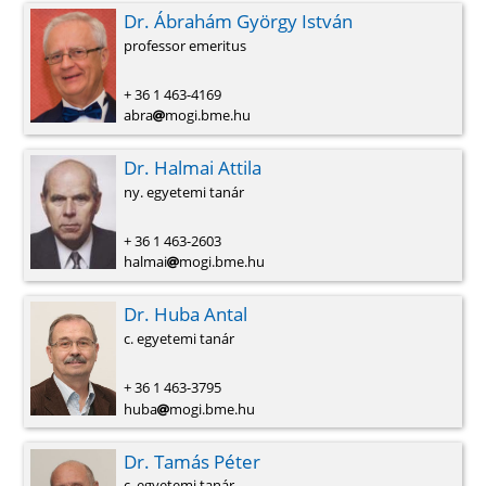
Dr. Ábrahám György István
professor emeritus
+ 36 1 463-4169
abra
mogi.bme.hu
Dr. Halmai Attila
ny. egyetemi tanár
+ 36 1 463-2603
halmai
mogi.bme.hu
Dr. Huba Antal
c. egyetemi tanár
+ 36 1 463-3795
huba
mogi.bme.hu
Dr. Tamás Péter
c. egyetemi tanár