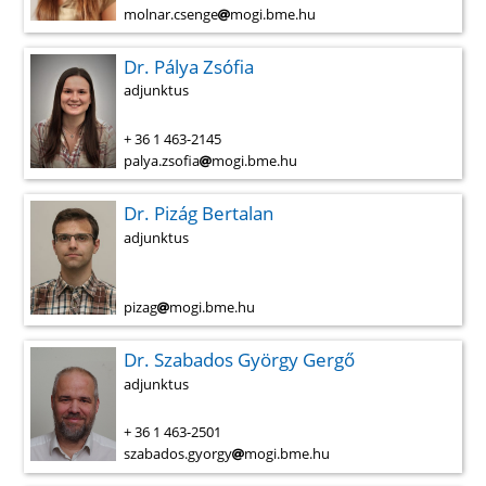
molnar.csenge
mogi.bme.hu
Dr. Pálya Zsófia
adjunktus
+ 36 1 463-2145
palya.zsofia
mogi.bme.hu
Dr. Pizág Bertalan
adjunktus
pizag
mogi.bme.hu
Dr. Szabados György Gergő
adjunktus
+ 36 1 463-2501
szabados.gyorgy
mogi.bme.hu