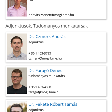
orlovits.zsanett
mogi.bme.hu
Adjunktusok, Tudományos munkatársak
Dr. Czmerk András
adjunktus
+ 36 1 463-3795
czmerk
mogi.bme.hu
Dr. Faragó Dénes
tudományos munkatárs
+ 36 1 463-4060
farago
mogi.bme.hu
Dr. Fekete Róbert Tamás
adjunktus