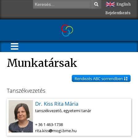
English
Bejelentkezés
Munkatársak
Rendezés ABC sorrendben
Tanszékvezetés
Dr. Kiss Rita Mária
tanszékvezető, egyetemi tanár
+ 36 1 463-1738
rita.kiss
mogi.bme.hu