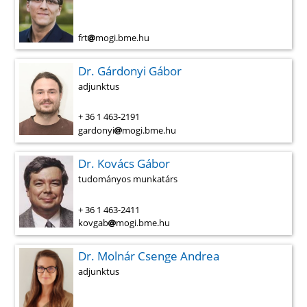
frt
mogi.bme.hu
Dr. Gárdonyi Gábor
adjunktus
+ 36 1 463-2191
gardonyi
mogi.bme.hu
Dr. Kovács Gábor
tudományos munkatárs
+ 36 1 463-2411
kovgab
mogi.bme.hu
Dr. Molnár Csenge Andrea
adjunktus