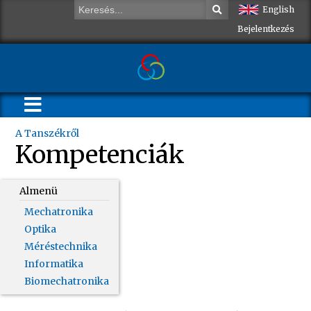
English
Bejelentkezés
A Tanszékről
Kompetenciák
Almenü
Mechatronika
Optika
Méréstechnika
Informatika
Biomechatronika