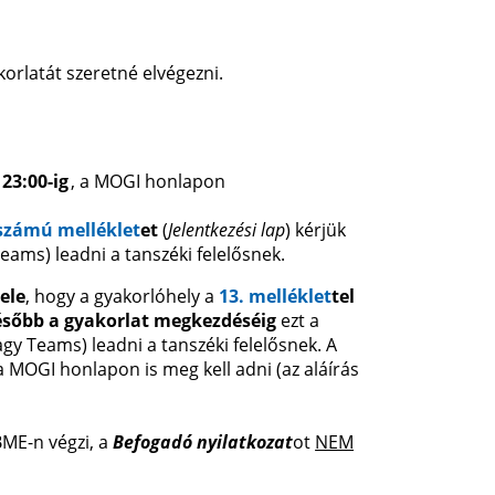
korlatát szeretné elvégezni.
 23:00-ig
, a MOGI honlapon
 számú melléklet
et
(
Jelentkezési lap
) kérjük
ams) leadni a tanszéki felelősnek.
ele
, hogy a gyakorlóhely a
13. melléklet
tel
sőbb a gyakorlat megkezdéséig
ezt a
y Teams) leadni a tanszéki felelősnek. A
a MOGI honlapon is meg kell adni (az aláírás
BME-n végzi, a
Befogadó nyilatkozat
ot
NEM