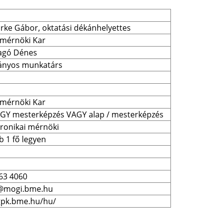
rke Gábor, oktatási dékánhelyettes
mérnöki Kar
ragó Dénes
nyos munkatárs
mérnöki Kar
AGY mesterképzés VAGY alap / mesterképzés
ronikai mérnöki
b 1 fő legyen
63 4060
@mogi.bme.hu
/gpk.bme.hu/hu/