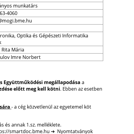
nyos munkatárs
463-4060
@mogi.bme.hu
onika, Optika és Gépészeti Informatika 
k
s Rita Mária
ulov Imre Norbert
es Együttműködési megállapodása
a
dése előtt meg kell kötni
. Ebben az esetben
ására
- a cég közvetlenül az egyetemel köt
 és annak 1.sz. melléklete.
https://smartdoc.bme.hu ➔ Nyomtatványok