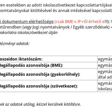
zen esetekben az adott iskolaszövetkezet kapcsolattartójával 
yomtatványokat kitöltésével és annak intézésével kapcsolatba
ő dokumentum elérhetősége
(csak BME-s IP-ről érhető el
!!):
etűrendben (
vagy
Jogi nyomtatványok / Egyéb szerződések)
yakorlatra iskolaszövetkezet útján
ntézményi adatok:
oszeidon iktatószám:
egymás 
egállapodás azonosítója (BME):
egymás 
egymás 
egállapodás azonosítója (gyakorlóhely):
által a
egymás 
egállapodás azonosítója (szövetkezet):
iskolas
ek az adatok utólag, kézzel kerülnek kitöltésre.