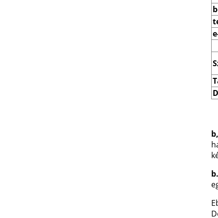
b
t
e
S
T
D
b
h
k
b
e
E
D