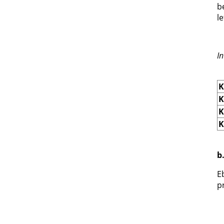
b
l
➔
I
K
K
K
K
b
E
p