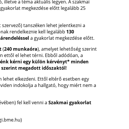
illetve a téma aktuális legyen. A szakmai
a gyakorlat megkezdése előtt legalább 25
t szervező) tanszéken lehet jelentkezni a
ónak rendelkeznie kell legalább
130
zárendeléssel
a gyakorlat megkezdése előtt.
t
(
240 munkaóra
), amelyet lehetőség szerint
n ettől el lehet térni. Ebből adódóan, a
tnénk kérni egy külön kérvényt* minden
v szerint megadott időszaktól
!
lehet elkezdeni. Ettől eltérő esetben egy
iden indokolja a hallgató, hogy miért nem a
lévében) fel kell venni a
Szakmai gyakorlat
i.bme.hu)