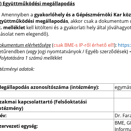
.) Együttműködési megállapodás
,
Amennyiben a
gyakorlóhely és a Gépészmérnöki Kar köz
gyüttműködési megállapodás
, akkor csak a dokumentum u
z. melléklet
kell kitölteni és a gyakorlati hely által jóváhagyo
ásolat nem elegendő).
okumentum elérhetősége
(
csak BME-s IP-ről érhető el!!
):
https
etűrendben (
vagy
Jogi nyomtatványok / Egyéb szerződések)
efolytatására 1 számú melléklet
ntézményi adatok:
egállapodás azonosítószáma (intézmény):
egymás 
zakmai kapcsolattartó (Felsőoktatási 
ntézmény)
év:
Dr. Fa
BME, GP
zervezeti egység:
Informa