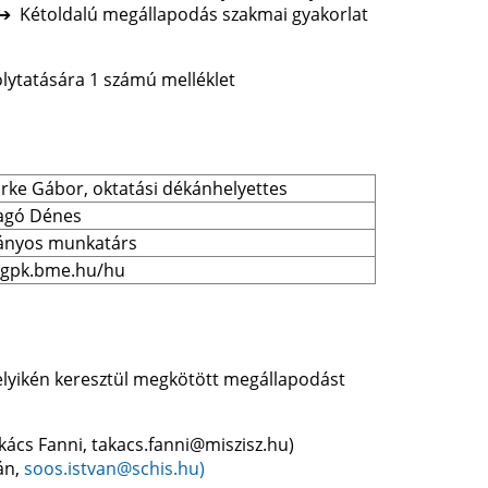
 ➔ Kétoldalú megállapodás szakmai gyakorlat
tására 1 számú melléklet
rke Gábor, oktatási dékánhelyettes
ragó Dénes
nyos munkatárs
//gpk.bme.hu/hu
melyikén keresztül megkötött megállapodást
kács Fanni, takacs.fanni@miszisz.hu)
án,
soos.istvan@schis.hu)