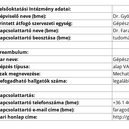
elsőoktatási Intézmény adatai:
épviselő neve (bme):
Dr. Gyö
rintett átfogó szervezeti egység:
Gépész
apcsolattartó neve (bme):
Dr. Fa
apcsolattartó beosztása (bme):
tudomá
reambulum:
ar neve:
Gépész
épzés típusa:
alap V
zak megnevezése:
Mechat
efogadható hallgatók száma:
legaláb
apcsolattartás:
apcsolattartó telefonszáma (bme):
+36 1 4
apcsolattartó e-mail címe (bme):
farago
ari honlap címe:
http:/