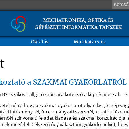
MECHATRONIKA, OPTIKA ÉS
GÉPÉSZETI INFORMATIKA TANSZÉK
Oktatás
Munkatársak
t
ékoztató a SZAKMAI GYAKORLATRÓL 
BSc szakos hallgató számára kötelező a képzés ideje alatt s
etelmény, hogy a szakmai gyakorlatot olyan kis-, közép vagy
tási intézménynél, önkormányzati szervnél, kutatóintézetnél, 
rnöki színvonalú feladat kiadása és szakmai konzultációja l
ének megfelel. Célszerű úgy választani gyakorló helyet, ho