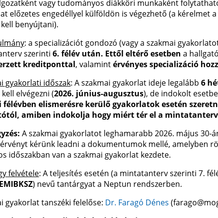
gozatként vagy tudományos diákköri munkaként folytatható, 
at előzetes engedéllyel külföldön is végezhető (a kérelmet 
kell benyújtani).
ulmány
: a specializációt gondozó (vagy a szakmai gyakorlato
anterv szerinti
6. félév után. Ettől eltérő esetben
a hallgat
rzett kreditponttal
, valamint
érvényes specializáció hoz
 gyakorlati időszak
: A szakmai gyakorlat ideje legalább
6 hé
kell elvégezni (
2026. június-augusztus
), de indokolt esetbe
i félévben elismerésre kerülő gyakorlatok esetén szere
tótól, amiben indokolja hogy miért tér el a mintatanter
yzés:
A szakmai gyakorlatot leghamarabb 2026. május 30-án 
kérvényt kérünk leadni a dokumentumok mellé, amelyben röv
os időszakban van a szakmai gyakorlat kezdete.
y felvétele
: A teljesítés esetén (a mintatanterv szerinti 7. fé
EMIBKSZ
) nevű tantárgyat a Neptun rendszerben.
 gyakorlat tanszéki felelőse:
Dr. Faragó Dénes
(farago@mog