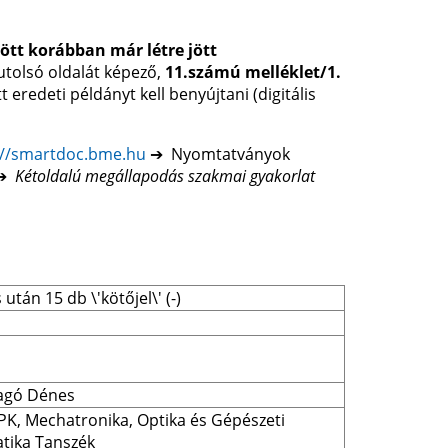
ött korábban már létre jött
tolsó oldalát képező,
11.számú melléklet/1.
tt eredeti példányt kell benyújtani (digitális
://smartdoc.bme.hu
➔ Nyomtatványok
 ➔
Kétoldalú megállapodás szakmai gyakorlat
után 15 db \'kötőjel\' (-)
ragó Dénes
K, Mechatronika, Optika és Gépészeti 
tika Tanszék