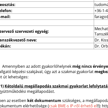
eosztás:
tudomá
elefon:
+36-1-
-mail:
farago
Mechatr
zervező szervezeti egység:
Tanszé
anszékvezető neve:
Dr. Kis
ékán:
Dr. Orb
,
Amennyiben az adott gyakorlóhelynek
még nincs érvény
allgató képzési szakjával, úgy azt a szakmai gyakorlat
megkez
ét út lehetséges:
.1)
Kétoldalú megállapodás szakmai gyakorlat lefolytat
gyüttműködési megállapodást.
ben az esetben
két dokumentum
szükséges, a megállapodás
okumentum elérhetősége (
csak BME-s IP-ről érhető el
!!): 