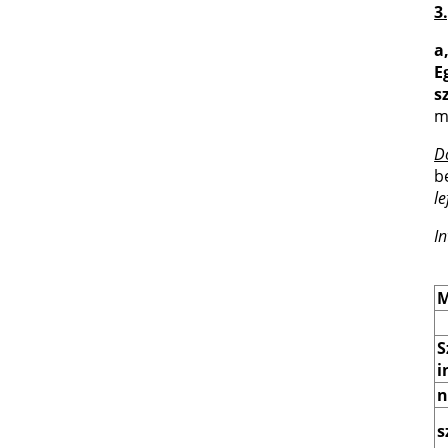
3
a
E
s
m
D
b
l
I
M
S
i
n
s