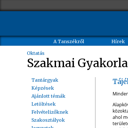
A Tanszékről
Hírek
Oktatás
Szakmai Gyakorla
Tantárgyak
Táj
Képzések
Minden 
Ajánlott témák
Letöltések
Alapköv
közokta
Felvételizőknek
ahol mé
Szakosztályok
terület
Jegyzetek