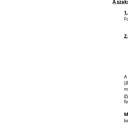
A szak
1
F
2
A
(
B
m
g
fe
M
ke