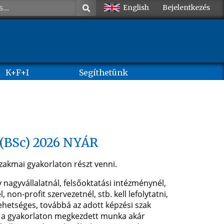
English
Bejelentkezés
K+F+I
Segíthetünk
(BSc) 2026 NYÁR
zakmai gyakorlaton részt venni.
 nagyvállalatnál, felsőoktatási intézménynél,
non-profit szervezetnél, stb. kell lefolytatni,
ehetséges, továbbá az adott képzési szak
gy a gyakorlaton megkezdett munka akár