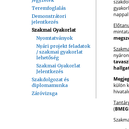
szakdol
gyakorl
Teremfoglalás
nappal 
Demonstrátori
jelentkezés
Előtan
Szakmai Gyakorlat
mintat
megsze
Nyomtatványok
Nyári projekt feladatok
Szakmai
/ szakmai gyakorlat
nyáron 
lehetőség
tavasz
Szakmai Gyakorlat
hallga
Jelentkezés
Megjeg
Szakdolgozat és
külön 
diplomamunka
hivatal
Záróvizsga
Tantárg
(
BMEG
Szakmai