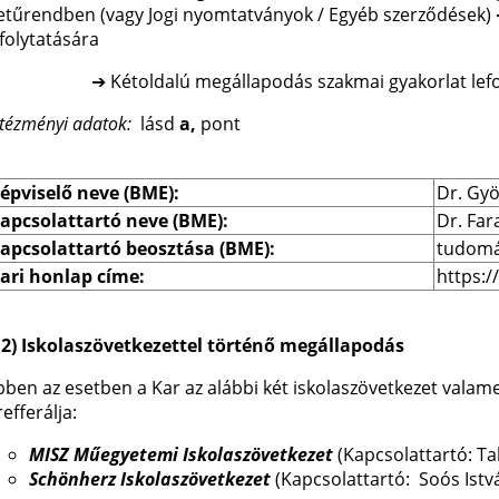
etűrendben (vagy Jogi nyomtatványok / Egyéb szerződések)
efolytatására
 Kétoldalú megállapodás szakmai gyakorlat lefolyta
ntézményi adatok:
lásd
a,
pont
épviselő neve (BME):
Dr. Gyö
apcsolattartó neve (BME):
Dr. Fa
apcsolattartó beosztása (BME):
tudomá
ari honlap címe:
https:
.2) Iskolaszövetkezettel történő megállapodás
bben az esetben a Kar az alábbi két iskolaszövetkezet vala
refferálja:
MISZ Műegyetemi Iskolaszövetkezet
(Kapcsolattartó: Ta
Schönherz Iskolaszövetkezet
(Kapcsolattartó: Soós Istv