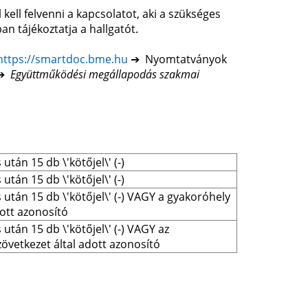
kell felvenni a kapcsolatot, aki a szükséges
n tájékoztatja a hallgatót.
https://smartdoc.bme.hu
➔ Nyomtatványok
 ➔
Együttműködési megállapodás szakmai
után 15 db \'kötőjel\' (-)
után 15 db \'kötőjel\' (-)
után 15 db \'kötőjel\' (-) VAGY a gyakoróhely 
dott azonosító
után 15 db \'kötőjel\' (-) VAGY az 
zövetkezet által adott azonosító