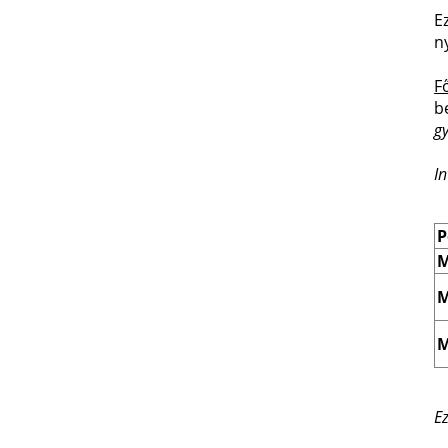
E
n
F
b
g
I
P
M
M
M
Ez