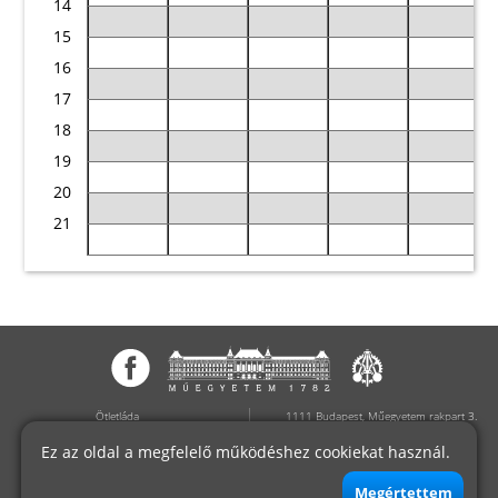
14
15
16
17
18
19
20
21
Ötletláda
1111 Budapest, Műegyetem rakpart 3.
Oktatás
D épület 407
Ez az oldal a megfelelő működéshez cookiekat használ.
Hírek
Telefon:+36 (1) 463-2602
Felvételizőknek
E-mail:info@mogi.bme.hu
Munkatársak