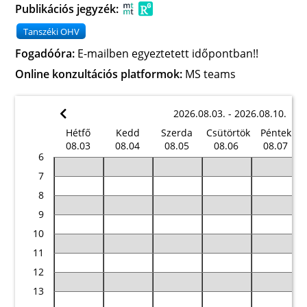
Publikációs jegyzék:
Tanszéki OHV
Fogadóóra:
E-mailben egyeztetett időpontban!!
Online konzultációs platformok:
MS teams
2026.08.03. - 2026.08.10.
Hétfő
Kedd
Szerda
Csütörtök
Péntek
08.03
08.04
08.05
08.06
08.07
6
7
8
9
10
11
12
13