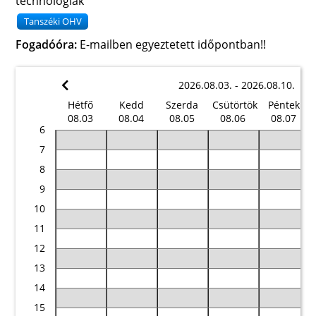
technológiák
Tanszéki OHV
Fogadóóra:
E-mailben egyeztetett időpontban!!
2026.08.03. - 2026.08.10.
Hétfő
Kedd
Szerda
Csütörtök
Péntek
08.03
08.04
08.05
08.06
08.07
6
7
8
9
10
11
12
13
14
15