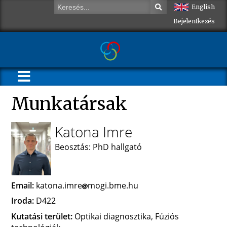
English
Bejelentkezés
Munkatársak
Katona Imre
Beosztás: PhD hallgató
Email:
katona.imre
mogi.bme.hu
Iroda:
D422
Kutatási terület:
Optikai diagnosztika, Fúziós